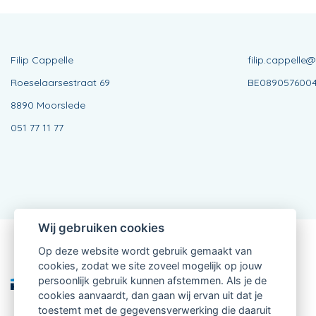
Filip Cappelle
filip.cappelle
Roeselaarsestraat 69
BE089057600
8890 Moorslede
051 77 11 77
Wij gebruiken cookies
Op deze website wordt gebruik gemaakt van
Verbonden Agent, BE0890576004
cookies, zodat we site zoveel mogelijk op jouw
van KBC Verzekeringen nv
Professor Roger Van Overstraetenplein 2
persoonlijk gebruik kunnen afstemmen. Als je de
3000 Leuven - Belgie
cookies aanvaardt, dan gaan wij ervan uit dat je
BTW BE 0403.552.563 - RPR Leuven
toestemt met de gegevensverwerking die daaruit