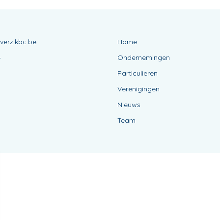
@verz.kbc.be
Home
4
Ondernemingen
Particulieren
Verenigingen
Nieuws
Team