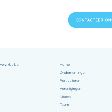
CONTACTEER O
@verz.kbc.be
Home
4
Ondernemingen
Particulieren
Verenigingen
Nieuws
Team