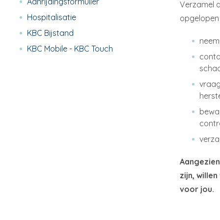
Aanrijdingsformulier
Verzamel d
Hospitalisatie
opgelopen
KBC Bijstand
neem 
KBC Mobile - KBC Touch
conta
schad
vraag
herst
bewaa
contr
verza
Aangezien
zijn, will
voor jou.