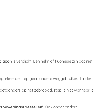
 claxon
is verplicht. Een helm of fluohesje zijn dat niet,
geparkeerde step geen andere weggebruikers hindert.
voetgangers op het zebrapad, step je niet wanneer je
rtbewegingstoestellen’
. Ook onder andere