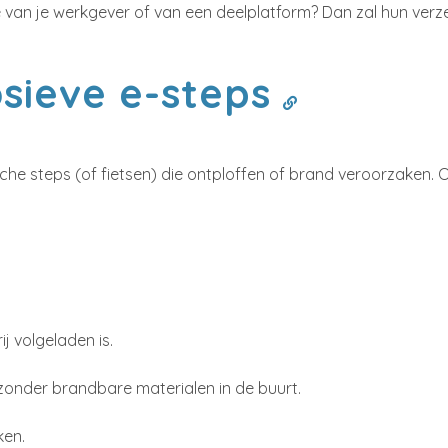
tje van je werkgever of van een deelplatform? Dan zal hun ver
losieve e-steps
ische steps (of fietsen) die ontploffen of brand veroorzaken.
j volgeladen is.
zonder brandbare materialen in de buurt.
ken.