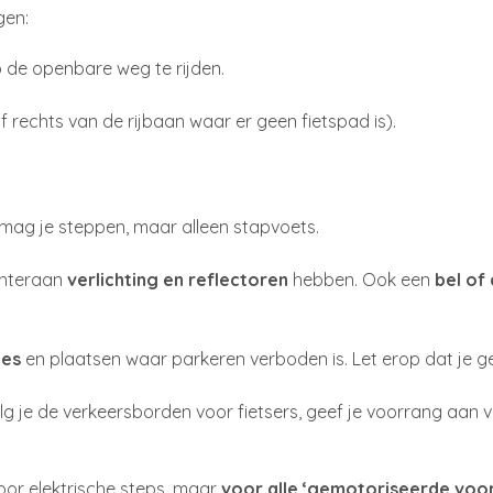
gen:
 de openbare weg te rijden.
of rechts van de rijbaan waar er geen fietspad is).
 mag je steppen, maar alleen stapvoets.
chteraan
verlichting en reflectoren
hebben. Ook een
bel of
nes
en plaatsen waar parkeren verboden is. Let erop dat je 
g je de verkeersborden voor fietsers, geef je voorrang aan 
voor elektrische steps, maar
voor alle ‘gemotoriseerde voo