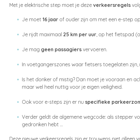
Met je elektrische step moet je deze
verkeersregels
vol
Je moet
16 jaar
of ouder zijn om met een e-step op
Je rijdt maximaal
25 km per uur
, op het fietspad (
Je mag
geen passagiers
vervoeren.
In voetgangerszones waar fietsers toegelaten zijn,
Is het donker of mistig? Dan moet je vooraan en a
maar wel heel nuttig voor je eigen veiligheid.
Ook voor e-steps zijn er nu
specifieke parkeerzo
Verder geldt de algemene wegcode: als stepper vol
gedronken hebt …
Deze nieuwe verkeersregels zijn er trouwens niet alleen 